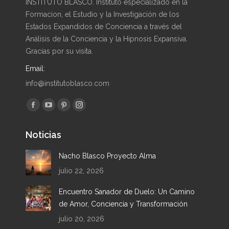
INSTITUTO BLASCO. Instituto especializado en la
Formacion, el Estudio y la Investigación de los
Estados Expandidos de Conciencia a través del
Análisis de la Conciencia y la Hipnosis Expansiva.
Gracias por su visita.
Email:
info@institutoblasco.com
Encuéntranos en:
Facebook
YouTube
Pinterest
Instagram
page
page
page
page
Noticias
opens
opens
opens
opens
in
in
in
in
Nacho Blasco Proyecto Alma
new
new
new
new
julio 22, 2026
window
window
window
window
Encuentro Sanador de Duelo: Un Camino
de Amor, Conciencia y Transformación
julio 20, 2026