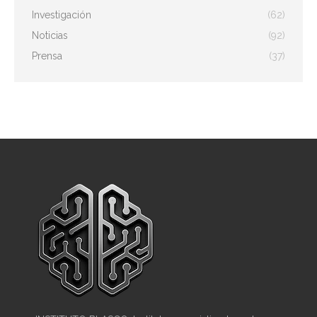
Investigación
(62)
Noticias
(92)
Prensa
(37)