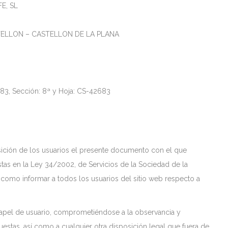
E, SL
ASTELLON – CASTELLON DE LA PLANA
o:83, Sección: 8ª y Hoja: CS-42683
osición de los usuarios el presente documento con el que
tas en la Ley 34/2002, de Servicios de la Sociedad de la
 como informar a todos los usuarios del sitio web respecto a
apel de usuario, comprometiéndose a la observancia y
estas, así como a cualquier otra disposición legal que fuera de