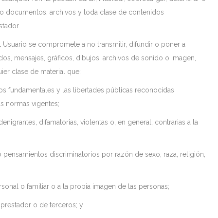
s o documentos, archivos y toda clase de contenidos
stador.
 el Usuario se compromete a no transmitir, difundir o poner a
dos, mensajes, gráficos, dibujos, archivos de sonido o imagen,
uier clase de material que:
chos fundamentales y las libertades públicas reconocidas
as normas vigentes;
enigrantes, difamatorias, violentas o, en general, contrarias a la
o pensamientos discriminatorios por razón de sexo, raza, religión,
ersonal o familiar o a la propia imagen de las personas;
 prestador o de terceros; y