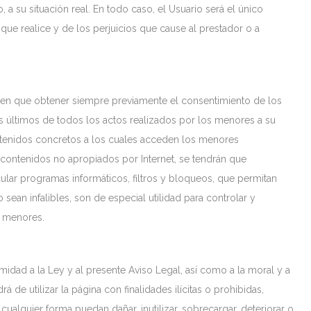
 su situación real. En todo caso, el Usuario será el único
que realice y de los perjuicios que cause al prestador o a
enen que obtener siempre previamente el consentimiento de los
s últimos de todos los actos realizados por los menores a su
ntenidos concretos a los cuales acceden los menores
contenidos no apropiados por Internet, se tendrán que
lar programas informáticos, filtros y bloqueos, que permitan
 sean infalibles, son de especial utilidad para controlar y
s menores.
idad a la Ley y al presente Aviso Legal, así como a la moral y a
 de utilizar la página con finalidades ilícitas o prohibidas,
cualquier forma puedan dañar, inutilizar, sobrecargar, deteriorar o