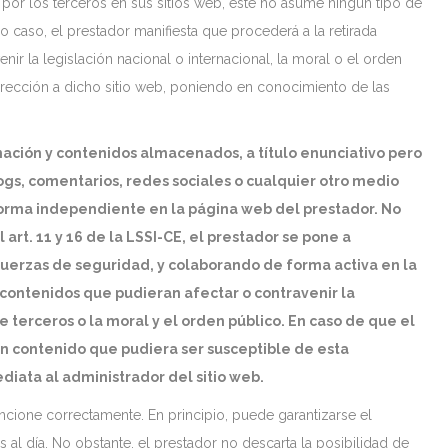
por los terceros en sus sitios web, éste no asume ningún tipo de
 caso, el prestador manifiesta que procederá a la retirada
ir la legislación nacional o internacional, la moral o el orden
dirección a dicho sitio web, poniendo en conocimiento de las
mación y contenidos almacenados, a título enunciativo pero
logs, comentarios, redes sociales o cualquier otro medio
forma independiente en la página web del prestador. No
art. 11 y 16 de la LSSI-CE, el prestador se pone a
 fuerzas de seguridad, y colaborando de forma activa en la
 contenidos que pudieran afectar o contravenir la
e terceros o la moral y el orden público. En caso de que el
ún contenido que pudiera ser susceptible de esta
ediata al administrador del sitio web.
ncione correctamente. En principio, puede garantizarse el
 al día. No obstante, el prestador no descarta la posibilidad de