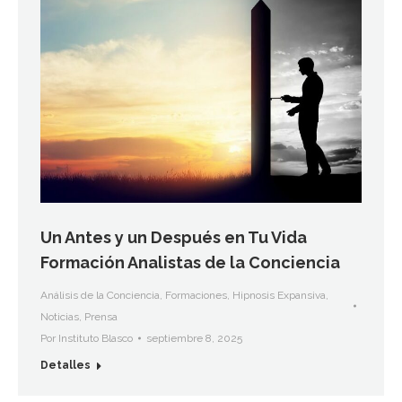
Un Antes y un Después en Tu Vida
Formación Analistas de la Conciencia
Análisis de la Conciencia
,
Formaciones
,
Hipnosis Expansiva
,
Noticias
,
Prensa
Por
Instituto Blasco
septiembre 8, 2025
Detalles