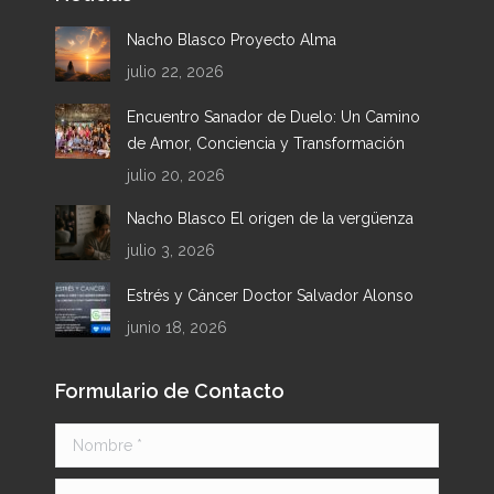
in
in
in
in
Nacho Blasco Proyecto Alma
new
new
new
new
julio 22, 2026
window
window
window
window
Encuentro Sanador de Duelo: Un Camino
de Amor, Conciencia y Transformación
julio 20, 2026
Nacho Blasco El origen de la vergüenza
julio 3, 2026
Estrés y Cáncer Doctor Salvador Alonso
junio 18, 2026
Formulario de Contacto
Nombre *
E-mail *