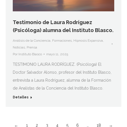
Testimonio de Laura Rodríguez
(Psicóloga) alumna del Instituto Blasco.
Análisis de la Conciencia
,
Formaciones
,
Hipnosis Expansiva
,
Noticias
,
Prensa
Por
Instituto Blasco
mayo 11, 2025
TESTIMONIO LAURA RODRÍGUEZ. (Psicóloga) El
Doctor Salvador Alonso, profesor del Instituto Blasco,
entrevista a Laura Rodríguez, alumna de la Formación
de Analistas de la Conciencia del Instituto Blasco.
Detalles
←
1
2
3
4
5
6
…
18
→