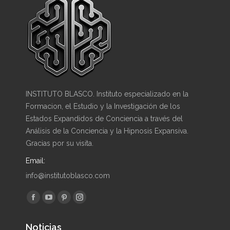
INSTITUTO BLASCO. Instituto especializado en la
Formacion, el Estudio y la Investigación de los
Estados Expandidos de Conciencia a través del
Análisis de la Conciencia y la Hipnosis Expansiva.
Gracias por su visita.
Email:
info@institutoblasco.com
Encuéntranos en:
Facebook
YouTube
Pinterest
Instagram
page
page
page
page
Noticias
opens
opens
opens
opens