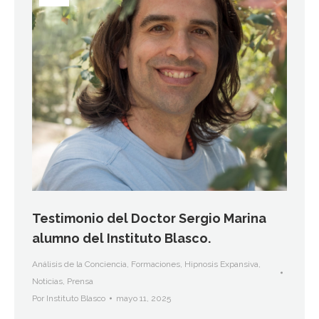
Testimonio del Doctor Sergio Marina
alumno del Instituto Blasco.
Análisis de la Conciencia
,
Formaciones
,
Hipnosis Expansiva
,
Noticias
,
Prensa
Por
Instituto Blasco
mayo 11, 2025