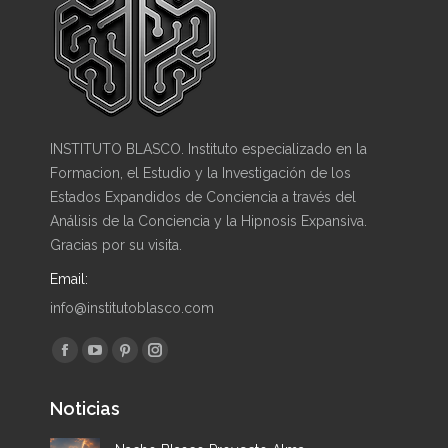
INSTITUTO BLASCO. Instituto especializado en la
Formacion, el Estudio y la Investigación de los
Estados Expandidos de Conciencia a través del
Análisis de la Conciencia y la Hipnosis Expansiva.
Gracias por su visita.
Email:
info@institutoblasco.com
Encuéntranos en:
Facebook
YouTube
Pinterest
Instagram
page
page
page
page
Noticias
opens
opens
opens
opens
in
in
in
in