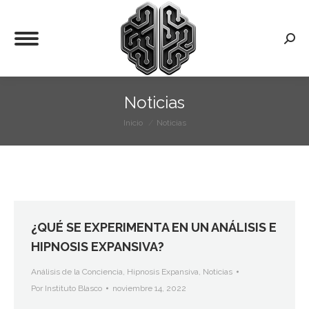
Busca
Noticias
Inicio
Noticias
Estás aquí:
¿QUÉ SE EXPERIMENTA EN UN ANÁLISIS E
HIPNOSIS EXPANSIVA?
Análisis de la Conciencia
,
Hipnosis Expansiva
,
Noticias
Por
Instituto Blasco
noviembre 14, 2022