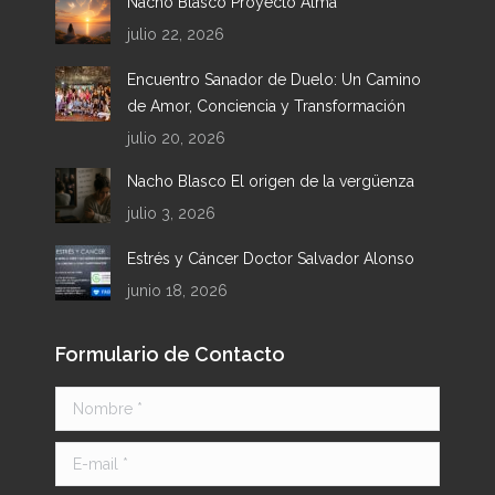
Nacho Blasco Proyecto Alma
new
new
new
new
julio 22, 2026
window
window
window
window
Encuentro Sanador de Duelo: Un Camino
de Amor, Conciencia y Transformación
julio 20, 2026
Nacho Blasco El origen de la vergüenza
julio 3, 2026
Estrés y Cáncer Doctor Salvador Alonso
junio 18, 2026
Formulario de Contacto
Nombre *
E-mail *