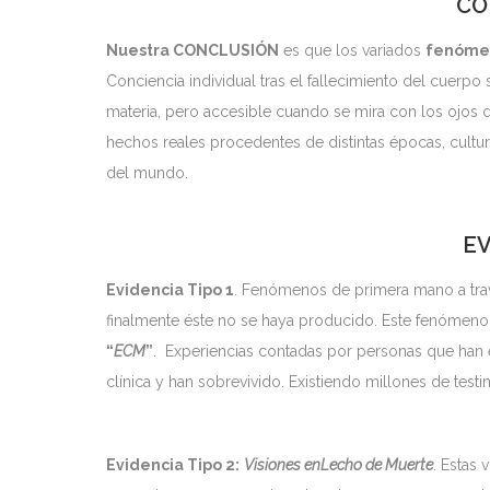
CO
Nuestra CONCLUSIÓN
es que los variados
fenóme
Conciencia individual tras el fallecimiento del cuerpo 
materia, pero accesible cuando se mira con los ojos de
hechos reales procedentes de distintas épocas, cultura
del mundo.
EV
Evidencia Tipo 1
. Fenómenos de primera mano a trav
finalmente éste no se haya producido. Este fenómen
“
ECM
”
. Experiencias contadas por personas que han
clínica y han sobrevivido. Existiendo millones de tes
Evidencia Tipo 2:
Visiones en
Lecho de Muerte
. Estas