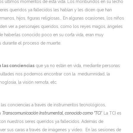
os últimos momentos de esta vida. Los moribundos en su lecho
seres queridos ya fallecidos les hablan y les dicen que han
rmanos, hijos, figuras religiosas… En algunas ocasiones, los niños
ueden ver a personajes queridos, como los reyes magos, ángeles
 de haberlas conocido poco en su corta vida, eran muy
es durante el proceso de muerte.
 las conciencias
que ya no están en vida, mediante personas
acultades nos podemos encontrar con la mediumnidad, la
noglosia, la visión remota, etc.
s conciencias a través de instrumentos tecnológicos,
a
Transcomunicación Instrumental, conocido como “TCI
”.
La TCI es
on nuestros seres queridos ya fallecidos. Además de
ver sus caras a través de imágenes y video. En las sesiones de