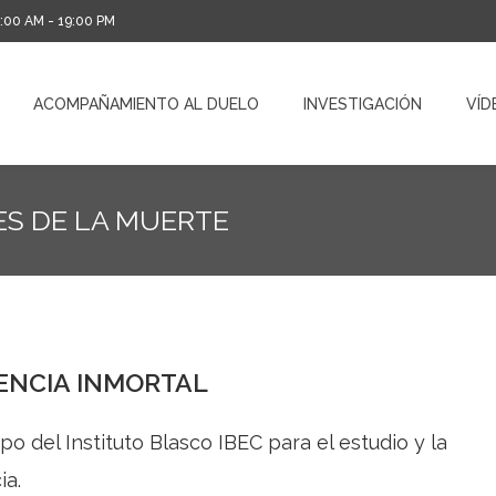
0:00 AM - 19:00 PM
ACOMPAÑAMIENTO AL DUELO
INVESTIGACIÓN
VÍD
ACOMPAÑAMIENTO AL DUELO
INVESTIGACIÓN
VÍD
ES DE LA MUERTE
ENCIA INMORTAL
o del Instituto Blasco IBEC para el estudio y la
ia.