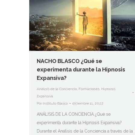
NACHO BLASCO ¿Qué se
experimenta durante la Hipnosis
Expansiva?
Análisis de la Conciencia
,
Formaciones
,
Hipnosis
Expansiva
Por
Instituto Blasco
diciembre 11, 2022
ANÁLISIS DE LA CONCIENCIA ¿Qué se
experimenta durante la Hipnosis Expansiva?
Durante el Análisis de la Conciencia a través de la