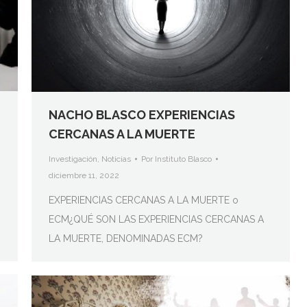
NACHO BLASCO EXPERIENCIAS
CERCANAS A LA MUERTE
Investigación
,
Noticias
Por
Instituto Blasco
diciembre 11, 2022
EXPERIENCIAS CERCANAS A LA MUERTE o
ECM¿QUÉ SON LAS EXPERIENCIAS CERCANAS A
LA MUERTE, DENOMINADAS ECM?