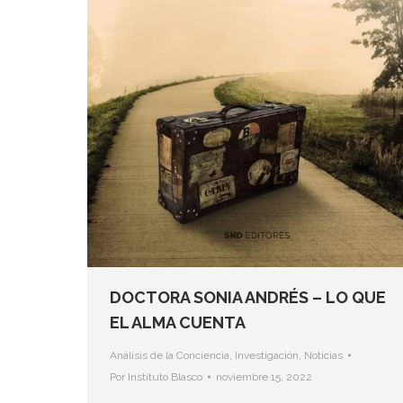
DOCTORA SONIA ANDRÉS – LO QUE
EL ALMA CUENTA
Análisis de la Conciencia
,
Investigación
,
Noticias
Por
Instituto Blasco
noviembre 15, 2022