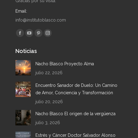
Gracias por su visita.
Email:
info@institutoblasco.com
Encuéntranos en:
Facebook
YouTube
Pinterest
Instagram
page
page
page
page
Noticias
opens
opens
opens
opens
in
in
in
in
Nacho Blasco Proyecto Alma
new
new
new
new
julio 22, 2026
window
window
window
window
Encuentro Sanador de Duelo: Un Camino
de Amor, Conciencia y Transformación
julio 20, 2026
Nacho Blasco El origen de la vergüenza
julio 3, 2026
Estrés y Cáncer Doctor Salvador Alonso