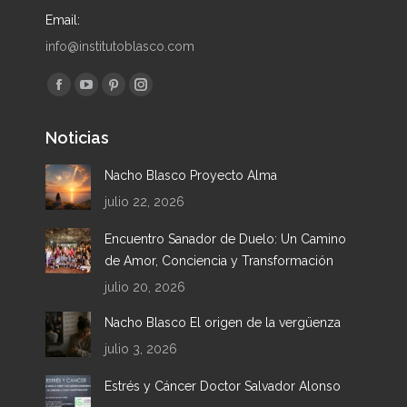
Email:
info@institutoblasco.com
Encuéntranos en:
Facebook
YouTube
Pinterest
Instagram
page
page
page
page
Noticias
opens
opens
opens
opens
in
in
in
in
Nacho Blasco Proyecto Alma
new
new
new
new
julio 22, 2026
window
window
window
window
Encuentro Sanador de Duelo: Un Camino
de Amor, Conciencia y Transformación
julio 20, 2026
Nacho Blasco El origen de la vergüenza
julio 3, 2026
Estrés y Cáncer Doctor Salvador Alonso