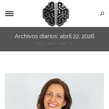
Busca
Archivos diarios:
abril 22, 2026
Inicio
2026
abril
22
Estás aquí: