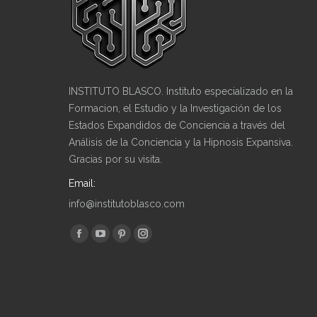
INSTITUTO BLASCO. Instituto especializado en la
Formacion, el Estudio y la Investigación de los
Estados Expandidos de Conciencia a través del
Análisis de la Conciencia y la Hipnosis Expansiva.
Gracias por su visita.
Email:
info@institutoblasco.com
Encuéntranos en:
Facebook
YouTube
Pinterest
Instagram
page
page
page
page
opens
opens
opens
opens
in
in
in
in
new
new
new
new