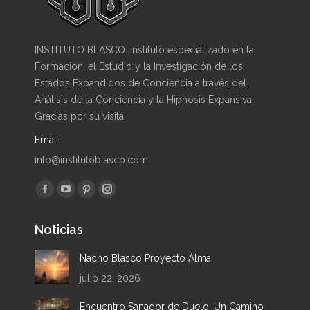
INSTITUTO BLASCO. Instituto especializado en la
Formacion, el Estudio y la Investigación de los
Estados Expandidos de Conciencia a través del
Análisis de la Conciencia y la Hipnosis Expansiva.
Gracias por su visita.
Email:
info@institutoblasco.com
Encuéntranos en:
Facebook
YouTube
Pinterest
Instagram
page
page
page
page
Noticias
opens
opens
opens
opens
in
in
in
in
Nacho Blasco Proyecto Alma
new
new
new
new
julio 22, 2026
window
window
window
window
Encuentro Sanador de Duelo: Un Camino