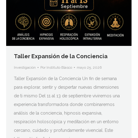
Taller Expansión de la Conciencia
Investigación
Por
Instituto Blasco
mayo 25, 2026
Taller Expansión de la Conciencia Un fin de semana
para explorar, sentir y despertar nuevas dimensiones
de ti mismo Del 11 al 13 de septiembre viviremos una
experiencia transformadora donde combinaremos
análisis de la conciencia, hipnosis expansiva,
respiración holoscópica y meditación en un entorno
cercano, cuidado y profundamente vivencial. Este