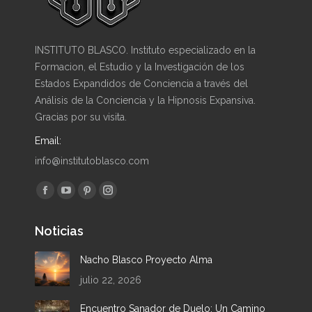
INSTITUTO BLASCO. Instituto especializado en la
Formacion, el Estudio y la Investigación de los
Estados Expandidos de Conciencia a través del
Análisis de la Conciencia y la Hipnosis Expansiva.
Gracias por su visita.
Email:
info@institutoblasco.com
Encuéntranos en:
Facebook
YouTube
Pinterest
Instagram
page
page
page
page
Noticias
opens
opens
opens
opens
in
in
in
in
Nacho Blasco Proyecto Alma
new
new
new
new
julio 22, 2026
window
window
window
window
Encuentro Sanador de Duelo: Un Camino