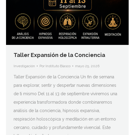
Taller Expansión de la Conciencia
Investigación
Por
Instituto Blasco
mayo 25, 2026
Taller Expansión de la Conciencia Un fin de semana
para explorar, sentir y despertar nuevas dimensiones
de ti mismo Del 11 al 13 de septiembre viviremos una
experiencia transformadora donde combinaremos
análisis de la conciencia, hipnosis expansiva,
respiración holoscópica y meditación en un entorno
cercano, cuidado y profundamente vivencial. Este