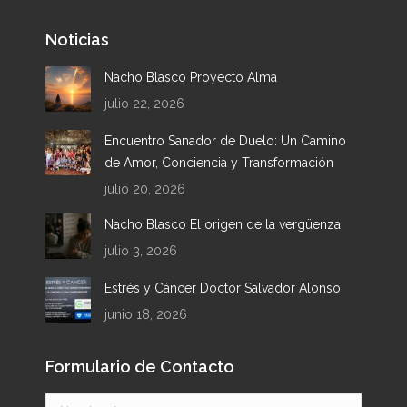
page
page
page
page
Noticias
opens
opens
opens
opens
in
in
in
in
Nacho Blasco Proyecto Alma
new
new
new
new
julio 22, 2026
window
window
window
window
Encuentro Sanador de Duelo: Un Camino
de Amor, Conciencia y Transformación
julio 20, 2026
Nacho Blasco El origen de la vergüenza
julio 3, 2026
Estrés y Cáncer Doctor Salvador Alonso
junio 18, 2026
Formulario de Contacto
Nombre *