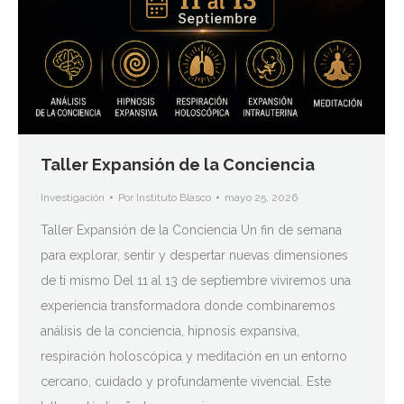
Taller Expansión de la Conciencia
Investigación
Por
Instituto Blasco
mayo 25, 2026
Taller Expansión de la Conciencia Un fin de semana
para explorar, sentir y despertar nuevas dimensiones
de ti mismo Del 11 al 13 de septiembre viviremos una
experiencia transformadora donde combinaremos
análisis de la conciencia, hipnosis expansiva,
respiración holoscópica y meditación en un entorno
cercano, cuidado y profundamente vivencial. Este