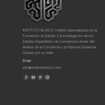
INSTITUTO BLASCO. Instituto especializado en la
Formacion, el Estudio y la Investigación de los
Estados Expandidos de Conciencia a través del
Análisis de la Conciencia y la Hipnosis Expansiva.
Gracias por su visita.
Email:
info@institutoblasco.com
Encuéntranos en:
Facebook
YouTube
Pinterest
Instagram
page
page
page
page
opens
opens
opens
opens
in
in
in
in
new
new
new
new