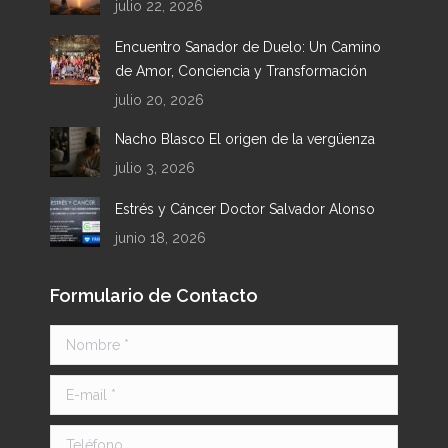
julio 22, 2026
window
window
window
window
Encuentro Sanador de Duelo: Un Camino
de Amor, Conciencia y Transformación
julio 20, 2026
Nacho Blasco El origen de la vergüenza
julio 3, 2026
Estrés y Cáncer Doctor Salvador Alonso
junio 18, 2026
Formulario de Contacto
Nombre *
E-mail *
Teléfono