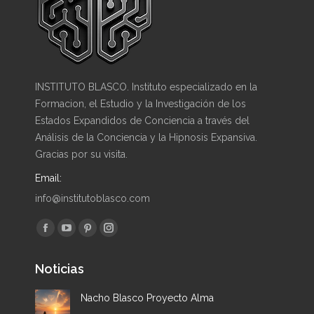
INSTITUTO BLASCO. Instituto especializado en la
Formacion, el Estudio y la Investigación de los
Estados Expandidos de Conciencia a través del
Análisis de la Conciencia y la Hipnosis Expansiva.
Gracias por su visita.
Email:
info@institutoblasco.com
Encuéntranos en:
Facebook
YouTube
Pinterest
Instagram
page
page
page
page
Noticias
opens
opens
opens
opens
in
in
in
in
Nacho Blasco Proyecto Alma
new
new
new
new