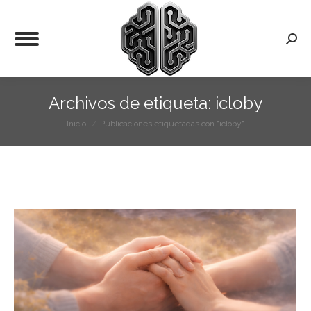
Busca
Archivos de etiqueta:
icloby
Inicio
Publicaciones etiquetadas con "icloby"
Estás aquí: