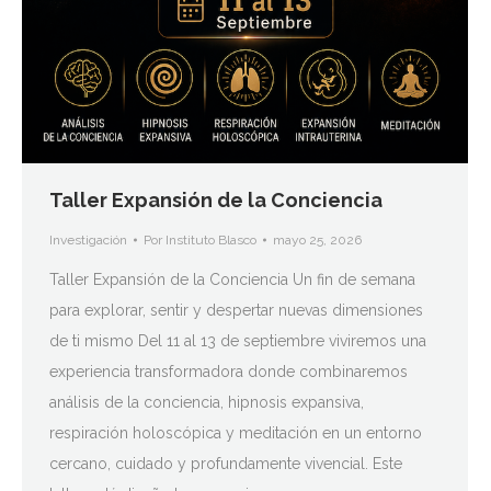
Taller Expansión de la Conciencia
Investigación
Por
Instituto Blasco
mayo 25, 2026
Taller Expansión de la Conciencia Un fin de semana
para explorar, sentir y despertar nuevas dimensiones
de ti mismo Del 11 al 13 de septiembre viviremos una
experiencia transformadora donde combinaremos
análisis de la conciencia, hipnosis expansiva,
respiración holoscópica y meditación en un entorno
cercano, cuidado y profundamente vivencial. Este