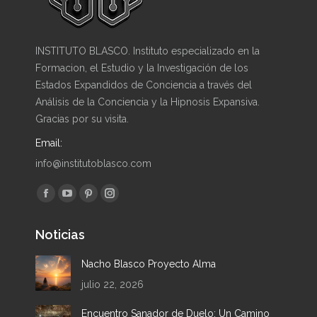
INSTITUTO BLASCO. Instituto especializado en la
Formacion, el Estudio y la Investigación de los
Estados Expandidos de Conciencia a través del
Análisis de la Conciencia y la Hipnosis Expansiva.
Gracias por su visita.
Email:
info@institutoblasco.com
Encuéntranos en:
Facebook
YouTube
Pinterest
Instagram
page
page
page
page
Noticias
opens
opens
opens
opens
in
in
in
in
Nacho Blasco Proyecto Alma
new
new
new
new
julio 22, 2026
window
window
window
window
Encuentro Sanador de Duelo: Un Camino