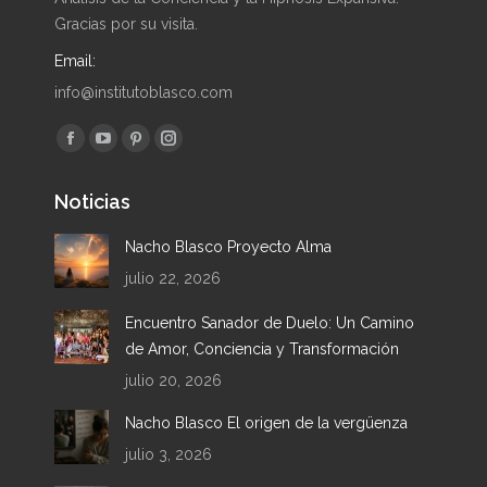
Gracias por su visita.
Email:
info@institutoblasco.com
Encuéntranos en:
Facebook
YouTube
Pinterest
Instagram
page
page
page
page
Noticias
opens
opens
opens
opens
in
in
in
in
Nacho Blasco Proyecto Alma
new
new
new
new
julio 22, 2026
window
window
window
window
Encuentro Sanador de Duelo: Un Camino
de Amor, Conciencia y Transformación
julio 20, 2026
Nacho Blasco El origen de la vergüenza
julio 3, 2026