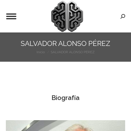
Busca
SALVADOR ALONSO PÉREZ
Inicio
SALVADOR ALONSO PÉREZ
Estás aquí:
Biografía