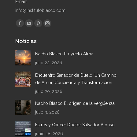
Email:
info@institutoblasco.com
Encuéntranos en:
Facebook
YouTube
Pinterest
Instagram
page
page
page
page
Noticias
opens
opens
opens
opens
in
in
in
in
Nacho Blasco Proyecto Alma
new
new
new
new
julio 22, 2026
window
window
window
window
Encuentro Sanador de Duelo: Un Camino
de Amor, Conciencia y Transformación
julio 20, 2026
Nacho Blasco El origen de la vergüenza
julio 3, 2026
Estrés y Cáncer Doctor Salvador Alonso
junio 18, 2026