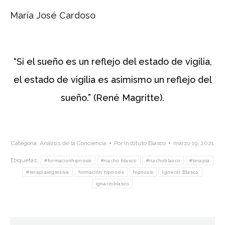
María José Cardoso
“Si el sueño es un reflejo del estado de vigilia,
el estado de vigilia es asimismo un reflejo del
sueño.” (René Magritte).
Categoría:
Análisis de la Conciencia
Por
Instituto Blasco
marzo 19, 2021
Etiquetas:
#formacionhipnosis
#nacho blasco
#nachoblasco
#terapia
#terapiaregresiva
formación hipnosis
hipnosis
Ignacio Blasco
ignacioblasco