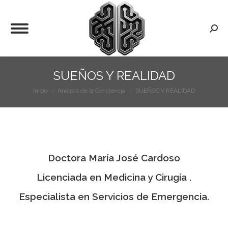
Busca
SUEÑOS Y REALIDAD
Inicio
Análisis de la Conciencia
SUEÑOS Y REALIDAD
Estás aquí:
Doctora María José Cardoso
Licenciada en Medicina y Cirugía .
Especialista en Servicios de Emergencia.