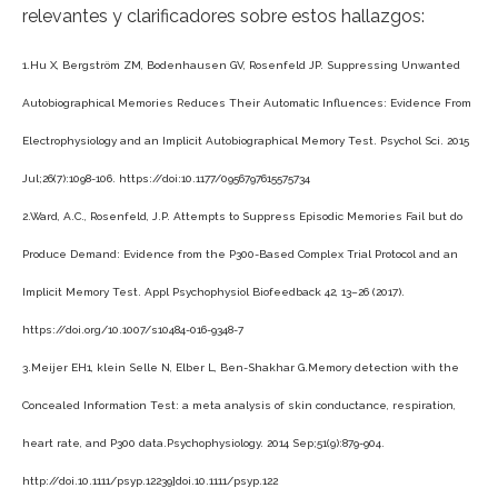
relevantes y clarificadores sobre estos hallazgos:
1.Hu X, Bergström ZM, Bodenhausen GV, Rosenfeld JP. Suppressing Unwanted
Autobiographical Memories Reduces Their Automatic Influences: Evidence From
Electrophysiology and an Implicit Autobiographical Memory Test. Psychol Sci. 2015
Jul;26(7):1098-106. https://doi:10.1177/0956797615575734
2.Ward, A.C., Rosenfeld, J.P. Attempts to Suppress Episodic Memories Fail but do
Produce Demand: Evidence from the P300-Based Complex Trial Protocol and an
Implicit Memory Test. Appl Psychophysiol Biofeedback 42, 13–26 (2017).
https://doi.org/10.1007/s10484-016-9348-7
3.Meijer EH1, klein Selle N, Elber L, Ben-Shakhar G.Memory detection with the
Concealed Information Test: a meta analysis of skin conductance, respiration,
heart rate, and P300 data.Psychophysiology. 2014 Sep;51(9):879-904.
http://doi.10.1111/psyp.12239]doi.10.1111/psyp.122