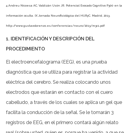
4.Andreu Nicoesa AC, Valdizán Usón JR. Potencial Evocado Cognitivo P300 en la
información oculta. IX Jornada Neurofisiológica del HURyC. Madrid, 2013.
http://www.gustavolorenzo.es/conferencias/neuro/2013/m3c1.pdf
1. IDENTIFICACIÓN Y DESCRIPCIÓN DEL
PROCEDIMIENTO
El electroencefalograma (EEG), es una prueba
diagnóstica que se utiliza para registrar la actividad
eléctrica del cerebro. Se realiza colocando unos
electrodos que estarán en contacto con el cuero
cabelludo, a través de los cuales se aplica un gel que
facilita la conducción de la señal. Se le tomarán 3
registros de EEG, en el primero contará algún relato
real (sobre usted, quien es, porque ha venido, a que se