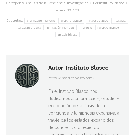
Categorías:
Análisis de la Conciencia
,
Investigación
Por
Instituto Blasco
febrero 27, 2021
Etiquetas:
#formacionhipnosis
#nacho blasco
#nachoblasco
#terapia
#terapiaregresiva
formación hipnosis
hipnosis
Ignacio Blasco
ignacioblasco
Autor:
Instituto Blasco
https://institutoblasco.com/
En el Instituto Blasco nos
dedicamos a la formación, estudio y
exploración del análisis de la
conciencia y la hipnosis expansiva, a
través de los estados expandidos
de conciencia, ofreciendo
herramientas para la transformación