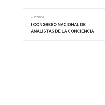
Navegación
ANTERIOR
entre
I CONGRESO NACIONAL DE
publicaciones
Publicación
ANALISTAS DE LA CONCIENCIA
anterior: