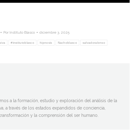
Por
Instituto Blasco
diciembre 3, 2025
siva
#institutoblasco
hipnosis
Nachoblasco
salvadoralonso
mos a la formación, estudio y exploración del análisis de la
va, a través de los estados expandidos de conciencia,
 transformación y la comprensión del ser humano.