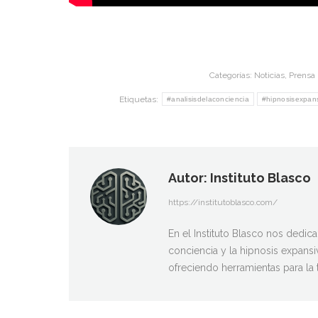
Categorías:
Noticias
,
Prensa
Etiquetas:
#analisisdelaconciencia
#hipnosisexpan
Autor:
Instituto Blasco
https://institutoblasco.com/
En el Instituto Blasco nos dedica
conciencia y la hipnosis expansi
ofreciendo herramientas para la