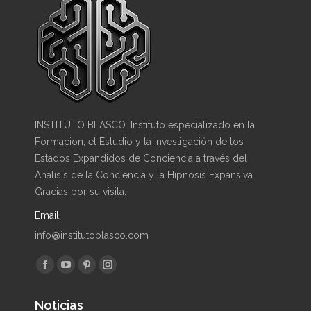
INSTITUTO BLASCO. Instituto especializado en la
Formacion, el Estudio y la Investigación de los
Estados Expandidos de Conciencia a través del
Análisis de la Conciencia y la Hipnosis Expansiva.
Gracias por su visita.
Email:
info@institutoblasco.com
Encuéntranos en:
Facebook
YouTube
Pinterest
Instagram
page
page
page
page
Noticias
opens
opens
opens
opens