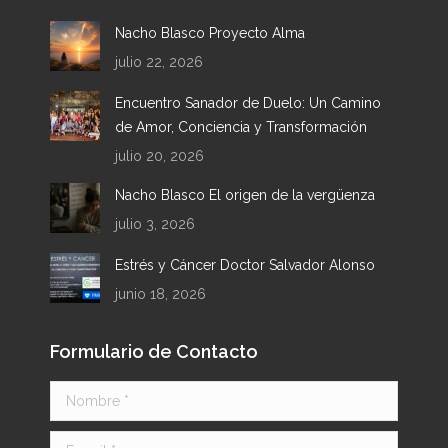
in
in
in
in
Nacho Blasco Proyecto Alma
new
new
new
new
julio 22, 2026
window
window
window
window
Encuentro Sanador de Duelo: Un Camino
de Amor, Conciencia y Transformación
julio 20, 2026
Nacho Blasco El origen de la vergüenza
julio 3, 2026
Estrés y Cáncer Doctor Salvador Alonso
junio 18, 2026
Formulario de Contacto
Nombre *
E-mail *