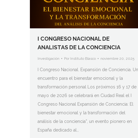
I CONGRESO NACIONAL DE
ANALISTAS DE LA CONCIENCIA
Investigación
Por
Instituto Blasco
noviembre 20, 2025
I Congreso Nacional. Expansión de Conciencia. U
encuentro para el bienestar emocional y la
transformación personal Los próximos 16 y 17 de
mayo de 2026 se celebrará en Ciudad Real el I
Congreso Nacional Expansión de Conciencia: El
bienestar emocional y la transformación del
análisis de la conciencia”, un evento pionero en
España dedicado al…