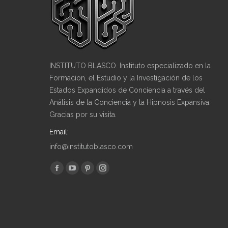
INSTITUTO BLASCO. Instituto especializado en la
Formacion, el Estudio y la Investigación de los
Estados Expandidos de Conciencia a través del
Análisis de la Conciencia y la Hipnosis Expansiva.
Gracias por su visita.
Email:
info@institutoblasco.com
Encuéntranos en:
Facebook
YouTube
Pinterest
Instagram
page
page
page
page
opens
opens
opens
opens
in
in
in
in
new
new
new
new